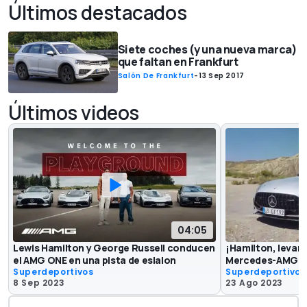
Últimos destacados
Siete coches (y una nueva marca)
que faltan en Frankfurt
Salón De Frankfurt
-
13 Sep 2017
Últimos videos
04:05
Lewis Hamilton y George Russell conducen
¡Hamilton, levan
el AMG ONE en una pista de eslalon
Mercedes-AMG G
Superdeportivos
Superdeportivos
8 Sep 2023
23 Ago 2023