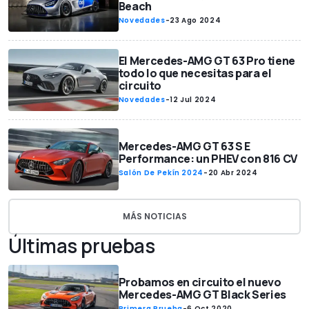
Beach
Novedades
-
23 Ago 2024
El Mercedes-AMG GT 63 Pro tiene
todo lo que necesitas para el
circuito
Novedades
-
12 Jul 2024
Mercedes-AMG GT 63 S E
Performance: un PHEV con 816 CV
Salón De Pekín 2024
-
20 Abr 2024
MÁS NOTICIAS
Últimas pruebas
Probamos en circuito el nuevo
Mercedes-AMG GT Black Series
Primera Prueba
-
6 Oct 2020