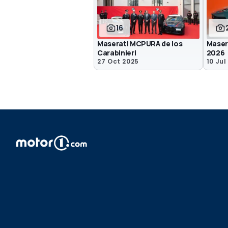
16
Maserati MCPURA de los
Maser
Carabinieri
2026
27 Oct 2025
10 Jul