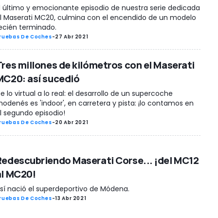
l último y emocionante episodio de nuestra serie dedicada
l Maserati MC20, culmina con el encendido de un modelo
ecién terminado.
ruebas De Coches
-
27 Abr 2021
Tres millones de kilómetros con el Maserati
MC20: así sucedió
e lo virtual a lo real: el desarrollo de un supercoche
odenés es 'indoor', en carretera y pista: ¡lo contamos en
l segundo episodio!
ruebas De Coches
-
20 Abr 2021
Redescubriendo Maserati Corse... ¡del MC12
al MC20!
sí nació el superdeportivo de Módena.
ruebas De Coches
-
13 Abr 2021