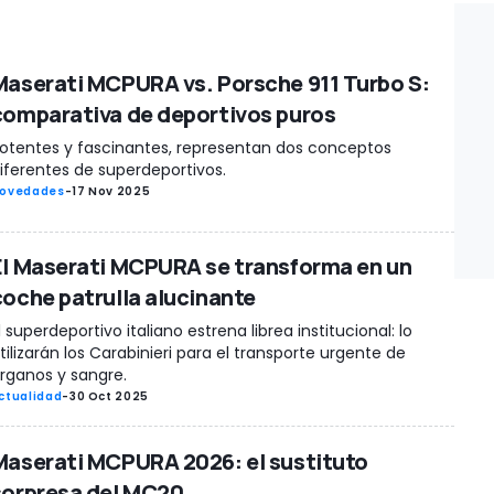
Maserati MCPURA vs. Porsche 911 Turbo S:
comparativa de deportivos puros
otentes y fascinantes, representan dos conceptos
iferentes de superdeportivos.
ovedades
-
17 Nov 2025
El Maserati MCPURA se transforma en un
coche patrulla alucinante
l superdeportivo italiano estrena librea institucional: lo
tilizarán los Carabinieri para el transporte urgente de
rganos y sangre.
ctualidad
-
30 Oct 2025
Maserati MCPURA 2026: el sustituto
sorpresa del MC20