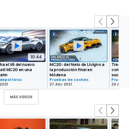
10:44
ha el V6 del nuevo
MC20: del hielo de Livigno a
Tres mil
ati MC20 en una
la producción final en
con el M
bahn
Módena
sucedió
deportivos
Pruebas de coches
Pruebas
 2021
27 Abr 2021
20 Abr 2
MÁS VIDEOS