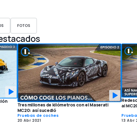
OS
FOTOS
Destacados
Redescu
ción
Tres millones de kilómetros con el Maserati
al MC2
MC20: así sucedió
Pruebas de coches
Prueba
20 Abr 2021
13 Abr 