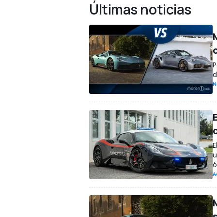
Últimas noticias
P
d
N
E
u
ó
A