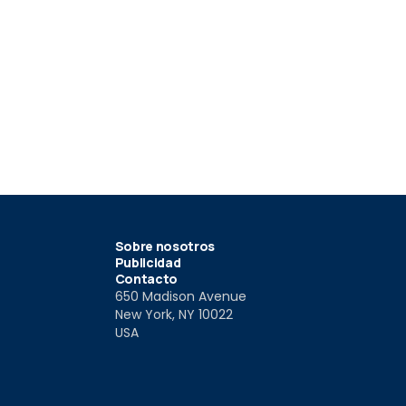
8
11
 MC20, récord de
Maserati MC20 Tributo
Maserati M
d sin conductor
Modenese
Leggenda
25
14 Ago 2024
19 Jun 202
Sobre nosotros
Publicidad
Contacto
650 Madison Avenue
New York, NY 10022
USA