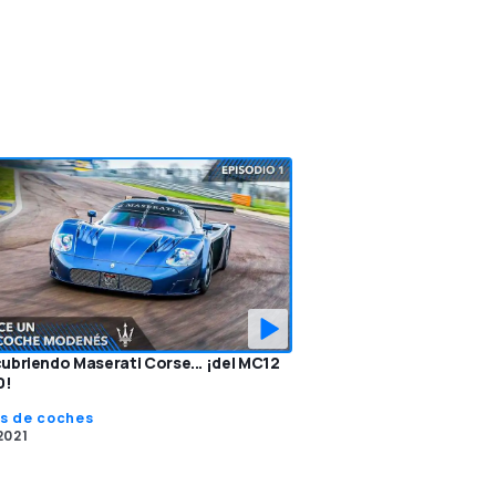
briendo Maserati Corse... ¡del MC12
0!
s de coches
2021