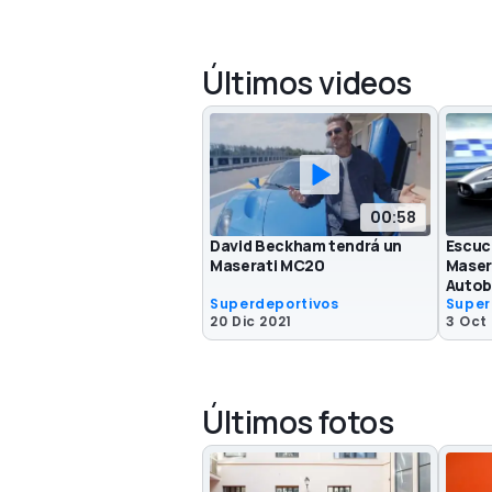
Últimos videos
00:58
David Beckham tendrá un
Escuc
Maserati MC20
Maser
Auto
Superdeportivos
Super
20 Dic 2021
3 Oct
Últimos fotos