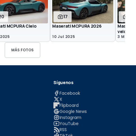
20
17
19
ati MCPURA Cielo
Maserati MCPURA 2026
Maserati
velocida
 2025
10 Jul 2025
3 Mar 20
MÁS FOTOS
Síguenos
Facebook
X
Flipboard
Google News
Instagram
YouTube
RSS
TikTok