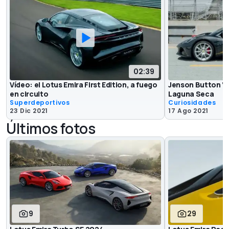
02:39
Vídeo: el Lotus Emira First Edition, a fuego
Jenson Button ‘ba
en circuito
Laguna Seca
Superdeportivos
Curiosidades
23 Dic 2021
17 Ago 2021
Últimos fotos
9
29