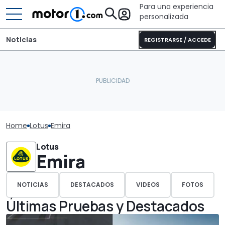
Para una experiencia
personalizada
Noticias
REGISTRARSE / ACCEDE
Home
Lotus
Emira
Lotus
Emira
NOTICIAS
DESTACADOS
VIDEOS
FOTOS
Últimas Pruebas y Destacados