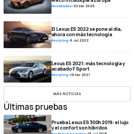
electrificada para Europa
Novedades
-
23 Abr 2025
El Lexus ES 2022 se pone al día,
ahora con más tecnología
Restyling
-
5 Jul 2022
Lexus ES 2021: más tecnología y
acabado F Sport
Restyling
-
19 Abr 2021
MÁS NOTICIAS
Últimas pruebas
Prueba Lexus ES 300h 2019: el lujo
y el confort son híbridos
Pruebas De Coches
-
15 Jul 2019