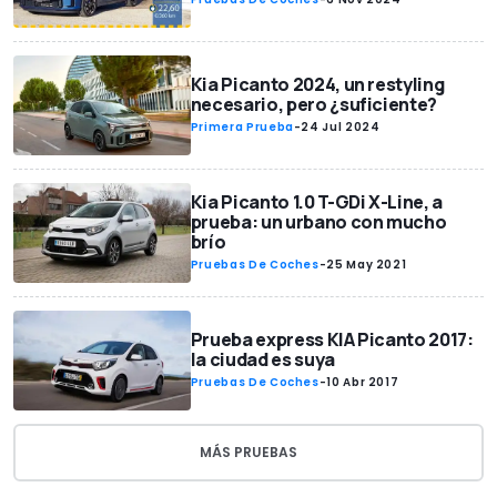
Kia Picanto 2024, un restyling
necesario, pero ¿suficiente?
Primera Prueba
-
24 Jul 2024
Kia Picanto 1.0 T-GDi X-Line, a
prueba: un urbano con mucho
brío
Pruebas De Coches
-
25 May 2021
Prueba express KIA Picanto 2017:
la ciudad es suya
Pruebas De Coches
-
10 Abr 2017
MÁS PRUEBAS