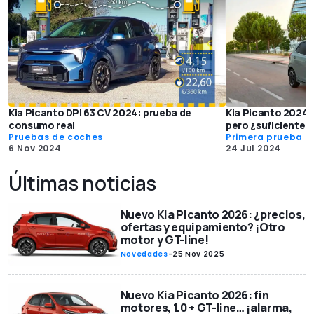
Kia Picanto DPI 63 CV 2024: prueba de
Kia Picanto 2024, 
consumo real
pero ¿suficiente?
Pruebas de coches
Primera prueba
6 Nov 2024
24 Jul 2024
Últimas noticias
Nuevo Kia Picanto 2026: ¿precios,
ofertas y equipamiento? ¡Otro
motor y GT-line!
Novedades
-
25 Nov 2025
Nuevo Kia Picanto 2026: fin
motores, 1.0 + GT-line… ¡alarma,