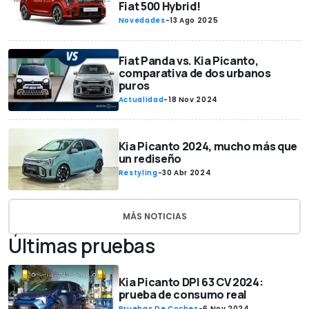
Fiat 500 Hybrid!
Novedades
-
13 Ago 2025
Fiat Panda vs. Kia Picanto,
comparativa de dos urbanos
puros
Actualidad
-
18 Nov 2024
Kia Picanto 2024, mucho más que
un rediseño
Restyling
-
30 Abr 2024
MÁS NOTICIAS
Últimas pruebas
Kia Picanto DPI 63 CV 2024:
prueba de consumo real
Pruebas De Coches
-
6 Nov 2024