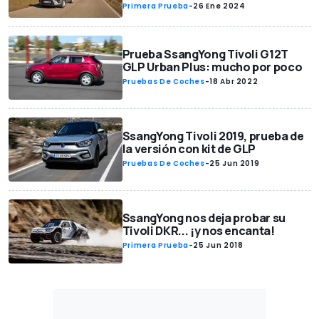
Primera Prueba
-
26 Ene 2024
Prueba SsangYong Tivoli G12T
GLP Urban Plus: mucho por poco
Pruebas De Coches
-
18 Abr 2022
SsangYong Tivoli 2019, prueba de
la versión con kit de GLP
Pruebas De Coches
-
25 Jun 2019
SsangYong nos deja probar su
Tivoli DKR... ¡y nos encanta!
Primera Prueba
-
25 Jun 2018