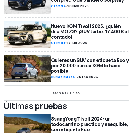
con precio de Sandero Stepway
Ofertas
-
28 Nov 2025
Nuevo KGM Tívoli 2025: ¿quién
dijo MG ZS? ¡SUV turbo, 17.400 € al
contado!
Ofertas
-
17 Abr 2025
Quieres un SUV con etiqueta Eco y
por 20.000 euros: KGM lo hace
posible
Curiosidades
-
26 Ene 2025
MÁS NOTICIAS
Últimas pruebas
SsangYong Tívoli 2024: un
todocamino práctico y asequible,
con etiqueta Eco