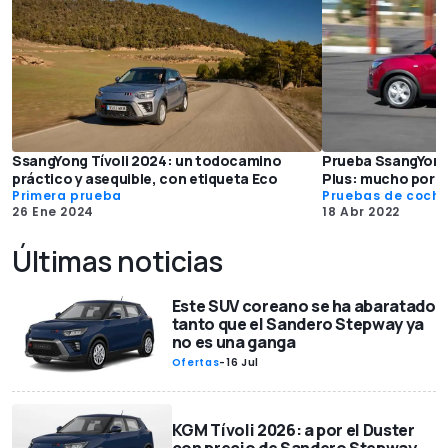
SsangYong Tívoli 2024: un todocamino
Prueba SsangYong
práctico y asequible, con etiqueta Eco
Plus: mucho por 
Primera prueba
Pruebas de coch
26 Ene 2024
18 Abr 2022
Últimas noticias
Este SUV coreano se ha abaratado
tanto que el Sandero Stepway ya
no es una ganga
Ofertas
-
16 Jul
KGM Tívoli 2026: a por el Duster