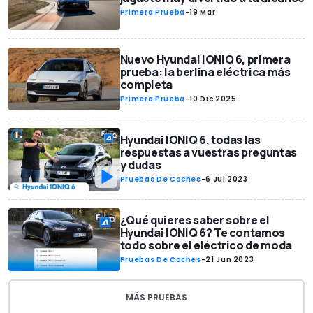
Primera Prueba
-
19 Mar
Nuevo Hyundai IONIQ 6, primera
prueba: la berlina eléctrica más
completa
Primera Prueba
-
10 Dic 2025
Hyundai IONIQ 6, todas las
respuestas a vuestras preguntas
y dudas
Pruebas De Coches
-
6 Jul 2023
¿Qué quieres saber sobre el
Hyundai IONIQ 6? Te contamos
todo sobre el eléctrico de moda
Pruebas De Coches
-
21 Jun 2023
MÁS PRUEBAS