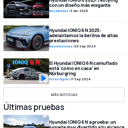
Hyundai IONIQ 6 2025: restyling
con un diseño más elegante
Novedades
-
3 Abr 2025
Hyundai IONIQ 6 N 2025:
adelantamos la berlina de altas
prestaciones
Recreaciones
-
20 Sep 2024
El Hyundai IONIQ 6 N camuflado
está 'como en casa' en
Nürburgring
Fotos Espía
-
17 Sep 2024
MÁS NOTICIAS
Últimas pruebas
Hyundai IONIQ 6 N a prueba: un
juguete muy divertido a tu alcance