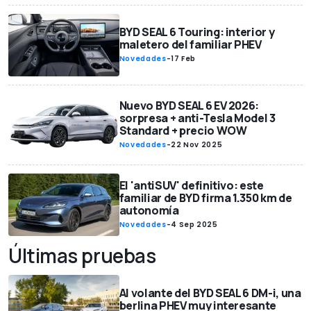
BYD SEAL 6 Touring: interior y
maletero del familiar PHEV
Novedades
-
17 Feb
Nuevo BYD SEAL 6 EV 2026:
sorpresa + anti-Tesla Model 3
Standard + precio WOW
Novedades
-
22 Nov 2025
El 'antiSUV' definitivo: este
familiar de BYD firma 1.350 km de
autonomía
Novedades
-
4 Sep 2025
Últimas pruebas
Al volante del BYD SEAL 6 DM-i, una
berlina PHEV muy interesante