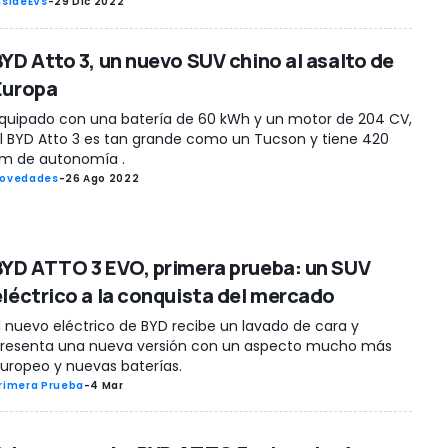
nsideEVs
-
29 Dic 2022
BYD Atto 3, un nuevo SUV chino al asalto de
Europa
quipado con una batería de 60 kWh y un motor de 204 CV,
l BYD Atto 3 es tan grande como un Tucson y tiene 420
m de autonomía .
ovedades
-
26 Ago 2022
BYD ATTO 3 EVO, primera prueba: un SUV
eléctrico a la conquista del mercado
l nuevo eléctrico de BYD recibe un lavado de cara y
resenta una nueva versión con un aspecto mucho más
uropeo y nuevas baterías.
rimera Prueba
-
4 Mar