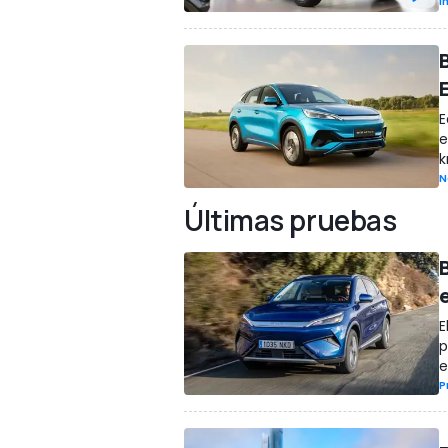
I
E
e
k
N
Últimas pruebas
E
p
e
P