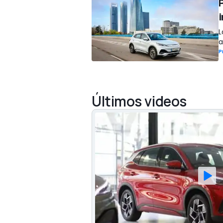
i
L
a
P
Últimos videos