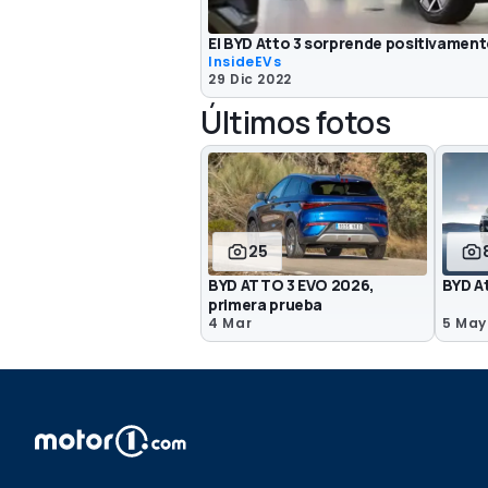
El BYD Atto 3 sorprende positivamen
InsideEVs
29 Dic 2022
Últimos fotos
25
BYD ATTO 3 EVO 2026,
BYD A
primera prueba
4 Mar
5 May