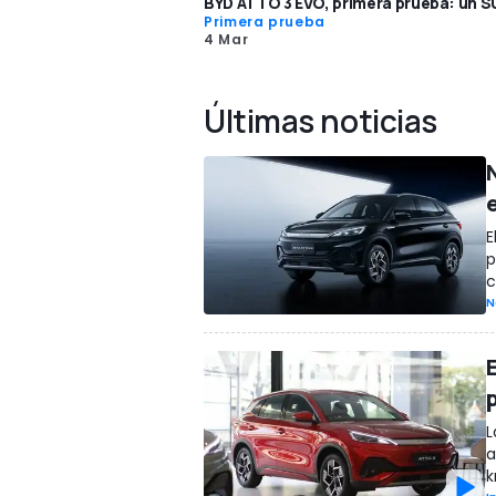
BYD ATTO 3 EVO, primera prueba: un SU
Primera prueba
4 Mar
Últimas noticias
E
p
c
N
L
a
k