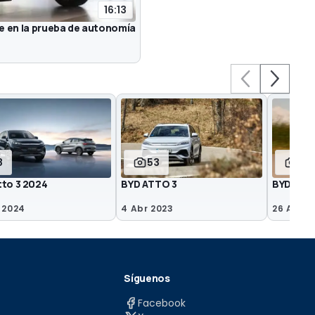
16:13
te en la prueba de autonomía
8
53
8
tto 3 2024
BYD ATTO 3
BYD Atto
 2024
4 Abr 2023
26 Ago 2
Síguenos
Facebook