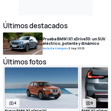
Últimos destacados
Prueba BMW iX1 xDrive30: un SUV
eléctrico, potente y dinámico
Guía De Compra
-
2 Sep 2023
Últimos fotos
4
9
Nuevo BMW iX1 eDrive20
BMW iX1 eDrive2