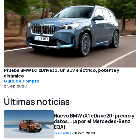
Prueba BMW iX1 xDrive30: un SUV eléctrico, potente y
dinámico
Guía de compra
2 Sep 2023
Últimas noticias
Nuevo BMW iX1 eDrive20: precio y
datos...¡a por el Mercedes-Benz
EQA!
InsideEVs
-
16 Oct 2023