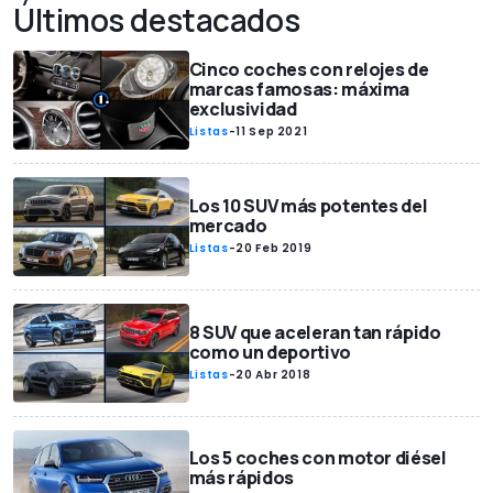
Últimos destacados
Cinco coches con relojes de
marcas famosas: máxima
exclusividad
Listas
-
11 Sep 2021
Los 10 SUV más potentes del
mercado
Listas
-
20 Feb 2019
8 SUV que aceleran tan rápido
como un deportivo
Listas
-
20 Abr 2018
Los 5 coches con motor diésel
más rápidos