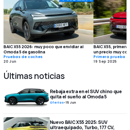
BAIC X55 2026: muy poco que envidiar al
BAIC X55, primera
Omoda 5 de gasolina
un precio muy com
Pruebas de coches
Primera prueba
20 Jun
19 Sep 2025
Últimas noticias
Rebaja extra en el SUV chino que
quita el sueño al Omoda 5
Ofertas
-
15 Jun
Nuevo BAIC X55 2025: SUV
ultraequipado, Turbo, 177 CV,