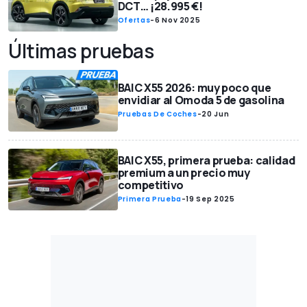
DCT… ¡28.995 €!
Ofertas
-
6 Nov 2025
Últimas pruebas
BAIC X55 2026: muy poco que
envidiar al Omoda 5 de gasolina
Pruebas De Coches
-
20 Jun
BAIC X55, primera prueba: calidad
premium a un precio muy
competitivo
Primera Prueba
-
19 Sep 2025