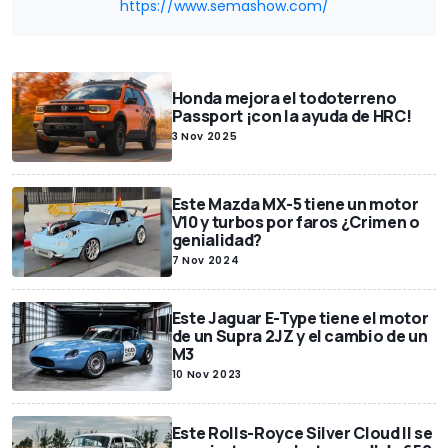
https://www.semashow.com/
Honda mejora el todoterreno
Passport ¡con la ayuda de HRC!
3 Nov 2025
Este Mazda MX-5 tiene un motor
V10 y turbos por faros ¿Crimen o
genialidad?
7 Nov 2024
Este Jaguar E-Type tiene el motor
de un Supra 2JZ y el cambio de un
M3
10 Nov 2023
Este Rolls-Royce Silver Cloud II se