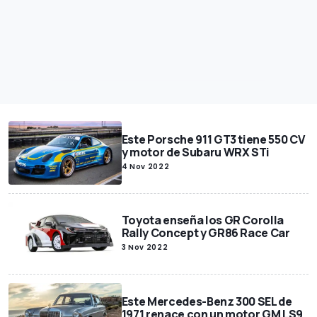
Este Porsche 911 GT3 tiene 550 CV
y motor de Subaru WRX STi
4 Nov 2022
Toyota enseña los GR Corolla
Rally Concept y GR86 Race Car
3 Nov 2022
Este Mercedes-Benz 300 SEL de
1971 renace con un motor GM LS9