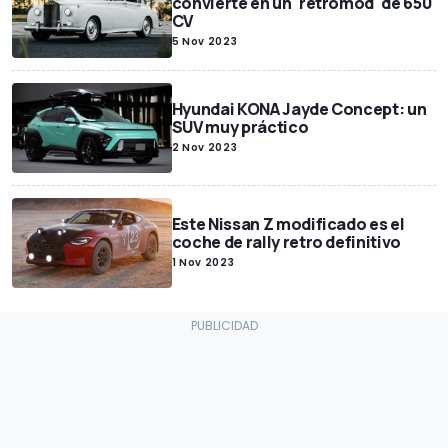
convierte en un 'retromod' de 650
CV
5 Nov 2023
Hyundai KONA Jayde Concept: un
SUV muy práctico
2 Nov 2023
Este Nissan Z modificado es el
coche de rally retro definitivo
1 Nov 2023