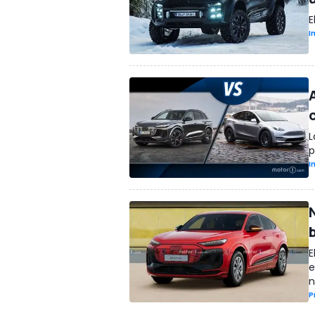
E
I
L
p
I
E
e
n
P