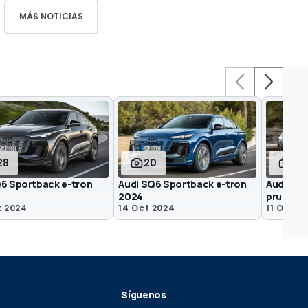
MÁS NOTICIAS
28
20
31
Q6 Sportback e-tron
Audi SQ6 Sportback e-tron
Audi Q6 
2024
prueba
t 2024
14 Oct 2024
11 Oct 2
Síguenos