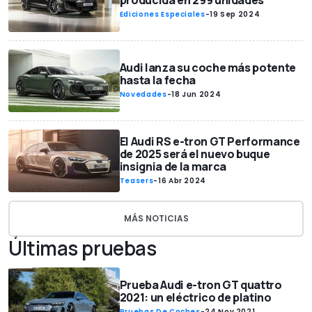
producida en 299 unidades
Ediciones Especiales
-
19 Sep 2024
Audi lanza su coche más potente
hasta la fecha
Novedades
-
18 Jun 2024
El Audi RS e-tron GT Performance
de 2025 será el nuevo buque
insignia de la marca
Teasers
-
16 Abr 2024
MÁS NOTICIAS
Últimas pruebas
Prueba Audi e-tron GT quattro
2021: un eléctrico de platino
Pruebas De Coches
-
24 Nov 2021