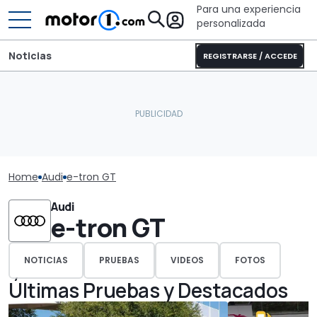
Para una experiencia
personalizada
Noticias
REGISTRARSE / ACCEDE
Home
Audi
e-tron GT
Audi
e-tron GT
NOTICIAS
PRUEBAS
VIDEOS
FOTOS
Últimas Pruebas y Destacados