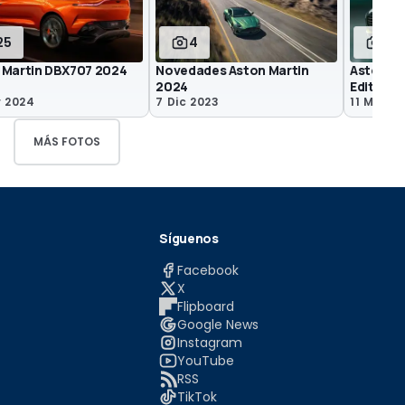
25
4
8
 Martin DBX707 2024
Novedades Aston Martin
Aston M
2024
Edition
r 2024
7 Dic 2023
11 May 2
MÁS FOTOS
Síguenos
Facebook
X
Flipboard
Google News
Instagram
YouTube
RSS
TikTok