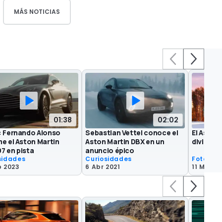
MÁS NOTICIAS
01:38
02:02
: Fernando Alonso
Sebastian Vettel conoce el
El Aston
e el Aston Martin
Aston Martin DBX en un
divierte 
7 en pista
anuncio épico
sidades
Curiosidades
Fotos es
b 2023
6 Abr 2021
11 Mar 2