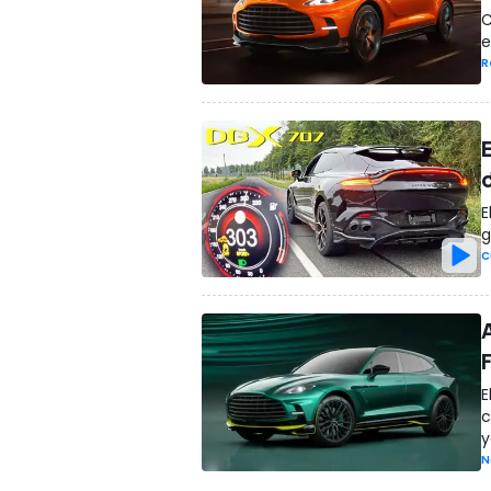
C
e
R
E
g
C
E
c
y
N