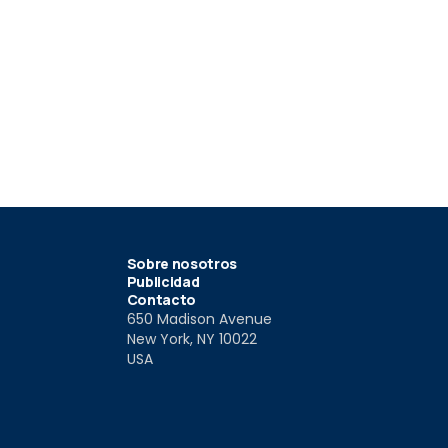
7
19
artin DBX707 AMR23
Aston Martin DBX707,
Aston Mart
primera prueba
coche méd
023
30 Mar 2023
2 Mar 2023
Sobre nosotros
Publicidad
Contacto
650 Madison Avenue
New York, NY 10022
USA