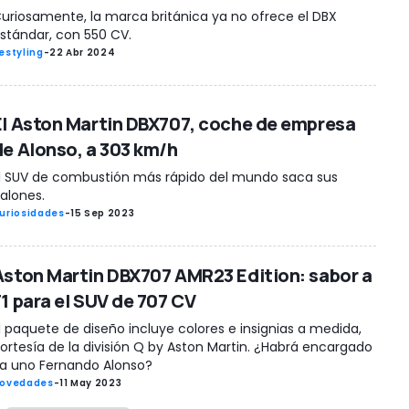
uriosamente, la marca británica ya no ofrece el DBX
stándar, con 550 CV.
estyling
-
22 Abr 2024
El Aston Martin DBX707, coche de empresa
de Alonso, a 303 km/h
l SUV de combustión más rápido del mundo saca sus
alones.
uriosidades
-
15 Sep 2023
Aston Martin DBX707 AMR23 Edition: sabor a
F1 para el SUV de 707 CV
l paquete de diseño incluye colores e insignias a medida,
ortesía de la división Q by Aston Martin. ¿Habrá encargado
a uno Fernando Alonso?
ovedades
-
11 May 2023