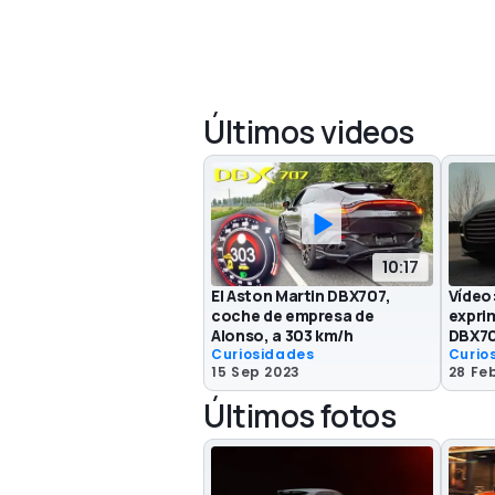
Últimos videos
10:17
El Aston Martin DBX707,
Vídeo
coche de empresa de
exprim
Alonso, a 303 km/h
DBX70
Curiosidades
Curio
15 Sep 2023
28 Fe
Últimos fotos