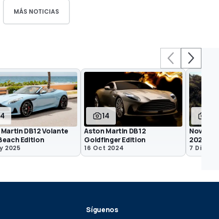
MÁS NOTICIAS
14
14
4
 Martin DB12 Volante
Aston Martin DB12
Novedad
Beach Edition
Goldfinger Edition
2024
y 2025
16 Oct 2024
7 Dic 20
Síguenos