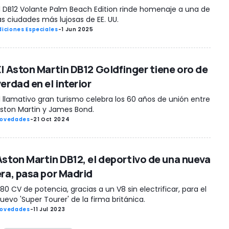
l DB12 Volante Palm Beach Edition rinde homenaje a una de
as ciudades más lujosas de EE. UU.
diciones Especiales
-
1 Jun 2025
El Aston Martin DB12 Goldfinger tiene oro de
erdad en el interior
l llamativo gran turismo celebra los 60 años de unión entre
ston Martin y James Bond.
ovedades
-
21 Oct 2024
Aston Martin DB12, el deportivo de una nueva
era, pasa por Madrid
80 CV de potencia, gracias a un V8 sin electrificar, para el
uevo 'Super Tourer' de la firma británica.
ovedades
-
11 Jul 2023