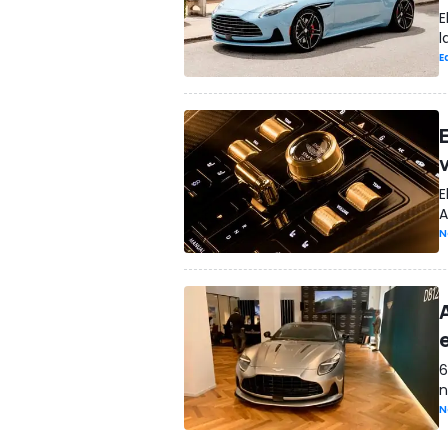
E
l
E
v
E
A
N
6
n
N