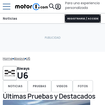
Para una experiencia
personalizada
Noticias
REGISTRARSE / ACCEDE
Home
Aiways
U6
Aiways
U6
NOTICIAS
PRUEBAS
VIDEOS
FOTOS
Últimas Pruebas y Destacados